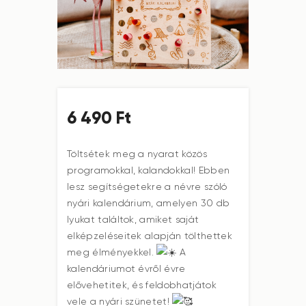
6 490
Ft
Töltsétek meg a nyarat közös
programokkal, kalandokkal! Ebben
lesz segítségetekre a névre szóló
nyári kalendárium, amelyen 30 db
lyukat találtok, amiket saját
elképzeléseitek alapján tölthettek
meg élményekkel.
A
kalendáriumot évről évre
elővehetitek, és feldobhatjátok
vele a nyári szünetet!