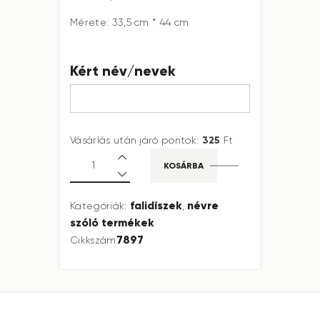
Mérete: 33,5 cm * 44 cm
Kért név/nevek
325
Vásárlás után járó pontok:
Ft
KOSÁRBA
falidíszek
névre
Kategóriák:
,
szóló termékek
7897
Cikkszám