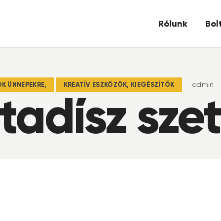
Rólunk
Bol
K ÜNNEPEKRE,
KREATÍV ESZKÖZÖK, KIEGÉSZÍTŐK
admin
tadísz sze