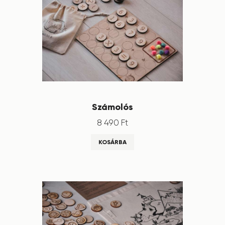
Számolós
8 490
Ft
KOSÁRBA