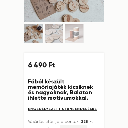
6 490
Ft
Fából készült
memóriajáték kicsiknek
és nagyoknak, Balaton
ihlette motívumokkal.
ENGEDÉLYEZETT UTÁNRENDELÉSRE
325
Vásárlás után járó pontok:
Ft