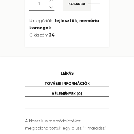
KOSÁRBA
fejlesztők
memória
Kategóriák:
,
korongok
24
Cikkszám
LEÍRÁS
TOVÁBBI INFORMÁCIÓK
VÉLEMÉNYEK (0)
A klasszikus memóriajátékot
megbolondítottuk egy plusz “kimaradsz”