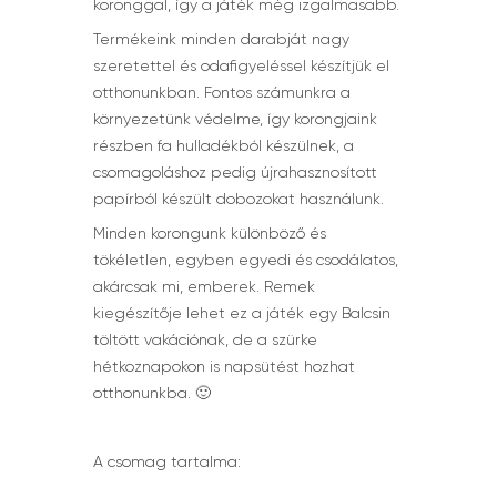
koronggal, így a játék még izgalmasabb.
Termékeink minden darabját nagy
szeretettel és odafigyeléssel készítjük el
otthonunkban. Fontos számunkra a
környezetünk védelme, így korongjaink
részben fa hulladékból készülnek, a
csomagoláshoz pedig újrahasznosított
papírból készült dobozokat használunk.
Minden korongunk különböző és
tökéletlen, egyben egyedi és csodálatos,
akárcsak mi, emberek. Remek
kiegészítője lehet ez a játék egy Balcsin
töltött vakációnak, de a szürke
hétkoznapokon is napsütést hozhat
otthonunkba. 🙂
A csomag tartalma: