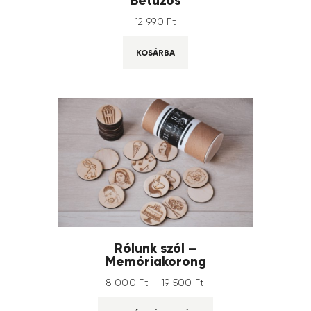
12 990
Ft
KOSÁRBA
Rólunk szól –
Memóriakorong
8 000
Ft
–
19 500
Ft